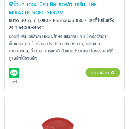
ฟีโอน่า เดอะ มิราเคิล ซอฟท์ เซรั่ม THE
MIRACLE SOFT SERUM
ขนาด 30 g. / 1,080.- Promotion 880.- เลขที่ใบรับแจ้ง
23-1-6400034634
ซอฟท์เซรั่มเวชสำอาง เหมาะสำหรับผิวอ่อนแอ แพ้เครื่องสำอาง
เซ็บเดิร์ม สิว-ฝ้าเรื้อรัง ปราศจาก สเตียรอยด์, พาราเบน,
แอลกอฮอล์, น้ำหอม, สารแต่งสี อัดแน่นด้วยสารสกัดธรรมชาติที่
ดูแลผิวได้รวดเร็ว
รายละเอียด