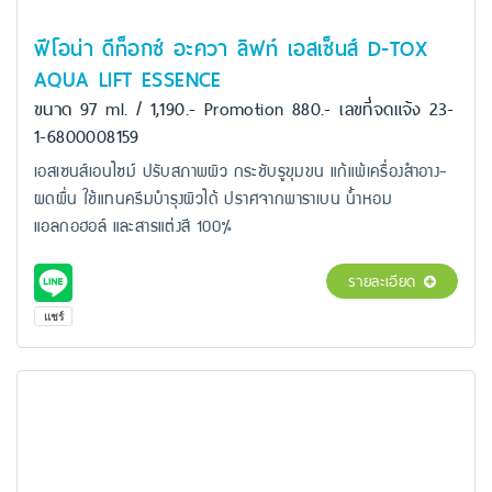
ฟีโอน่า ดีท็อกซ์ อะควา ลิฟท์ เอสเซ็นส์ D-TOX
AQUA LIFT ESSENCE
ขนาด 97 ml. / 1,190.- Promotion 880.- เลขที่จดแจ้ง 23-
1-6800008159
เอสเซนส์เอนไซม์ ปรับสภาพผิว กระชับรูขุมขน แก้แพ้เครื่องสำอาง-
ผดผื่น ใช้แทนครีมบำรุงผิวได้ ปราศจากพาราเบน น้ำหอม
แอลกอฮอล์ และสารแต่งสี 100%
รายละเอียด