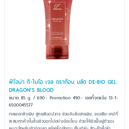
ฟีโอน่า ดี-ไบโอ เจล ดราก้อน บลัด DE-BIO GEL
DRAGON’S BLOOD
ขนาด 85 g. / 690.- Promotion 490.- เลขที่จดแจ้ง 13-1-
6500045577
เจลพอกล้างพิษ สูตรเลือดมังกร ช่วยขับล้างสารพิษ, ของเสีย-เคมีที่
สะสมตกค้างในชั้นผิวออกไปอย่างอ่อนโยน ช่วยให้ผิวฟื้นฟูตัวเอง
เหมาะสำหรับผิวอ่อนแอ แพ้เครื่องสำอาง เซ็บเดิร์ม สิว-ฝ้าเรื้อรัง