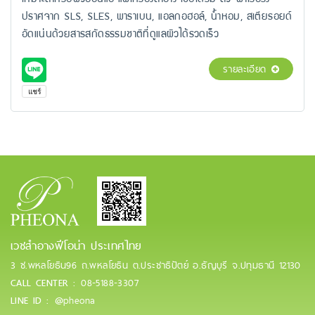
ปราศจาก SLS, SLES, พาราเบน, แอลกอฮอล์, น้ำหอม, สเตียรอยด์
อัดแน่นด้วยสารสกัดธรรมชาติที่ดูแลผิวได้รวดเร็ว
รายละเอียด
เวชสำอางฟีโอน่า ประเทศไทย
3 ซ.พหลโยธิน96 ถ.พหลโยธิน ต.ประชาธิปัตย์ อ.ธัญบุรี
จ.ปทุมธานี 12130
08-5188-3307
CALL CENTER :
@pheona
LINE ID :